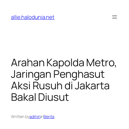
Lewati
ke
allie.halodunia.net
konten
Arahan Kapolda Metro,
Jaringan Penghasut
Aksi Rusuh di Jakarta
Bakal Diusut
Written by
admin
in
Berita