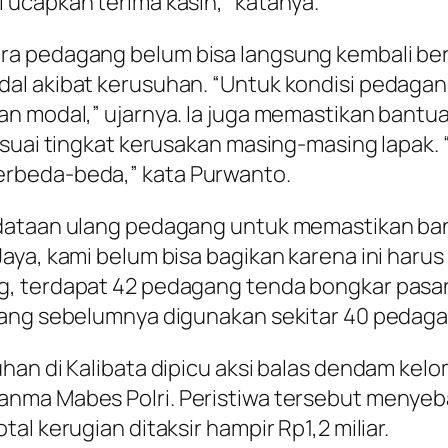
 ucapkan terima kasih,” katanya.
a pedagang belum bisa langsung kembali berj
l akibat kerusuhan. “Untuk kondisi pedagang 
n modal,” ujarnya. Ia juga memastikan bantu
suai tingkat kerusakan masing-masing lapak. 
rbeda-beda,” kata Purwanto.
ndataan ulang pedagang untuk memastikan ba
aya, kami belum bisa bagikan karena ini haru
g, terdapat 42 pedagang tenda bongkar pas
yang sebelumnya digunakan sekitar 40 pedaga
han di Kalibata dipicu aksi balas dendam kelo
anma Mabes Polri. Peristiwa tersebut menye
l kerugian ditaksir hampir Rp1,2 miliar.