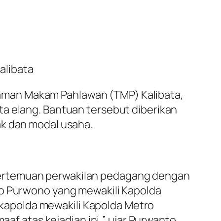
alibata
aman Makam Pahlawan (TMP) Kalibata,
ta elang. Bantuan tersebut diberikan
ak dan modal usaha.
pertemuan perwakilan pedagang dengan
ko Purwono yang mewakili Kapolda
Wakapolda mewakili Kapolda Metro
 atas kejadian ini,” ujar Purwanto