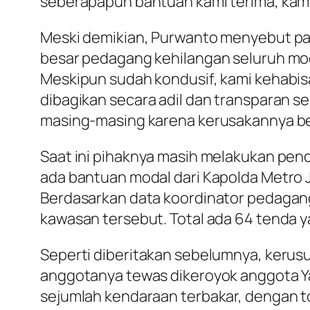
seberapapun bantuan kami terima, kami
Meski demikian, Purwanto menyebut par
besar pedagang kehilangan seluruh moda
Meskipun sudah kondusif, kami kehabisa
dibagikan secara adil dan transparan se
masing-masing karena kerusakannya be
Saat ini pihaknya masih melakukan pe
ada bantuan modal dari Kapolda Metro J
Berdasarkan data koordinator pedagan
kawasan tersebut. Total ada 64 tenda 
Seperti diberitakan sebelumnya, kerusu
anggotanya tewas dikeroyok anggota Y
sejumlah kendaraan terbakar, dengan tota