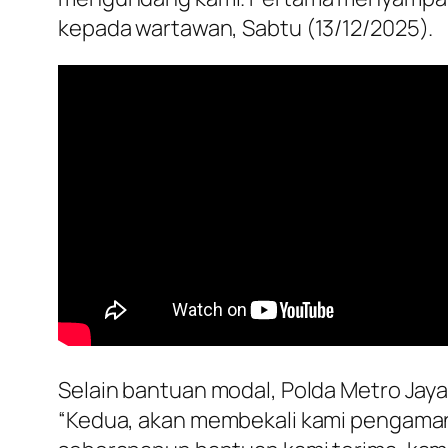
kepada wartawan, Sabtu (13/12/2025).
Selain bantuan modal, Polda Metro Jaya
“Kedua, akan membekali kami pengamanan