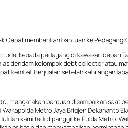
ak Cepat memberikan bantuan ke Pedagang K
 modal kepada pedagang di kawasan depan T
alas dendam kelompok debt collector atau ma
at kembali berjualan setelah kehilangan lap
nto, mengatakan bantuan disampaikan saat 
iri Wakapolda Metro Jaya Brigjen Dekananto E
mdulillah kami tadi dipanggil ke Polda Metro. 
n prihatin dan menyampaikan permintaan maaf