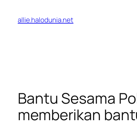
Lewati
ke
allie.halodunia.net
konten
Bantu Sesama Pol
memberikan bant