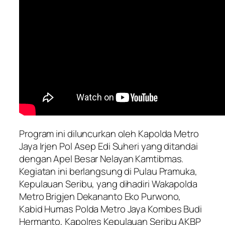
Program ini diluncurkan oleh Kapolda Metro
Jaya Irjen Pol Asep Edi Suheri yang ditandai
dengan Apel Besar Nelayan Kamtibmas.
Kegiatan ini berlangsung di Pulau Pramuka,
Kepulauan Seribu, yang dihadiri Wakapolda
Metro Brigjen Dekananto Eko Purwono,
Kabid Humas Polda Metro Jaya Kombes Budi
Hermanto, Kapolres Kepulauan Seribu AKBP