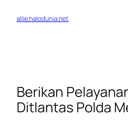
Lewati
ke
allie.halodunia.net
konten
Berikan Pelayana
Ditlantas Polda M