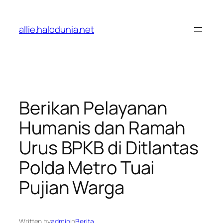
Lewati
ke
allie.halodunia.net
konten
Berikan Pelayanan
Humanis dan Ramah
Urus BPKB di Ditlantas
Polda Metro Tuai
Pujian Warga
Written by
admin
in
Berita