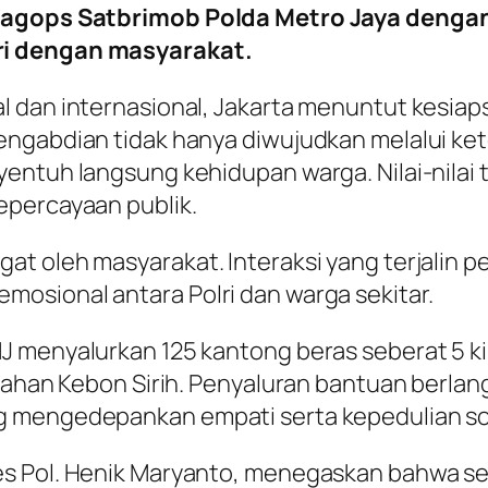
Kabagops Satbrimob Polda Metro Jaya deng
ri dengan masyarakat.
 dan internasional, Jakarta menuntut kesiaps
engabdian tidak hanya diwujudkan melalui ke
entuh langsung kehidupan warga. Nilai-nilai 
epercayaan publik.
at oleh masyarakat. Interaksi yang terjalin
osional antara Polri dan warga sekitar.
 menyalurkan 125 kantong beras seberat 5 ki
lurahan Kebon Sirih. Penyaluran bantuan ber
 mengedepankan empati serta kepedulian sos
es Pol. Henik Maryanto, menegaskan bahwa se