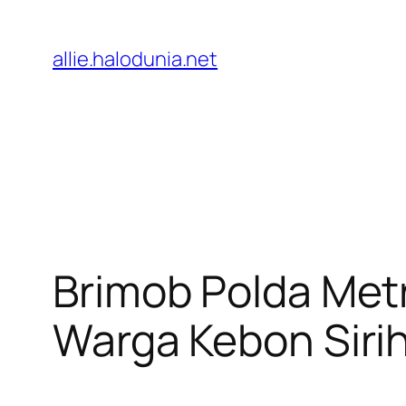
Lewati
ke
allie.halodunia.net
konten
Brimob Polda Metr
Warga Kebon Siri