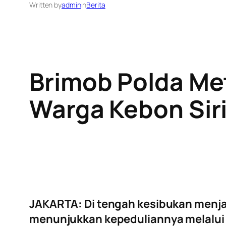
Written by
admin
in
Berita
Brimob Polda Met
Warga Kebon Sir
JAKARTA: Di tengah kesibukan menjag
menunjukkan kepeduliannya melalui k