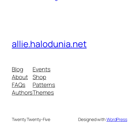
allie.halodunia.net
Blog
Events
About
Shop
FAQs
Patterns
Authors
Themes
Twenty Twenty-Five
Designed with
WordPress