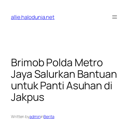
Lewati
ke
allie.halodunia.net
konten
Brimob Polda Metro
Jaya Salurkan Bantuan
untuk Panti Asuhan di
Jakpus
Written by
admin
in
Berita