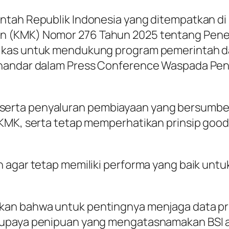
ntah Republik Indonesia yang ditempatkan di
n (KMK) Nomor 276 Tahun 2025 tentang Pene
n kas untuk mendukung program pemerintah
nandar dalam Press Conference Waspada Penip
erta penyaluran pembiayaan yang bersumber 
 KMK, serta tetap memperhatikan prinsip
good
n agar tetap memiliki performa yang baik unt
kan bahwa untuk pentingnya menjaga data pri
upaya penipuan yang mengatasnamakan BSI at