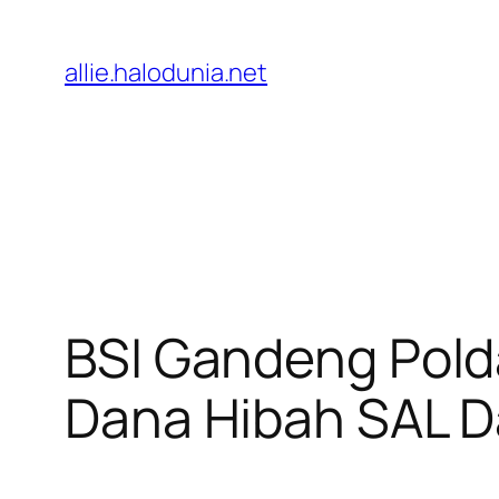
Lewati
ke
allie.halodunia.net
konten
BSI Gandeng Pold
Dana Hibah SAL D