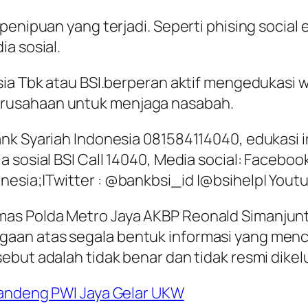
penipuan yang terjadi. Seperti
phising social
a sosial.
esia Tbk atau BSI.berperan aktif mengedukas
rusahaan untuk menjaga nasabah.
nk Syariah Indonesia 081584114040, edukasi in
 sosial BSI Call 14040, Media social: Faceboo
sia;|Twitter : @bankbsi_id |@bsihelp| Youtu
as Polda Metro Jaya AKBP Reonald Simanjun
aan atas segala bentuk informasi yang menc
but adalah tidak benar dan tidak resmi dikelu
Gandeng PWI Jaya Gelar UKW