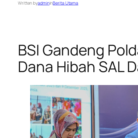
Written by
admin
in
Berita Utama
BSI Gandeng Pold
Dana Hibah SAL D