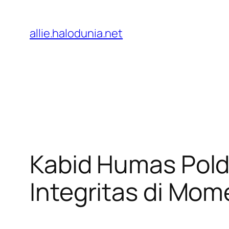
Lewati
ke
allie.halodunia.net
konten
Kabid Humas Pold
Integritas di Mom