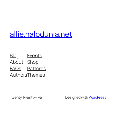
allie.halodunia.net
Blog
Events
About
Shop
FAQs
Patterns
Authors
Themes
Twenty Twenty-Five
Designed with
WordPress