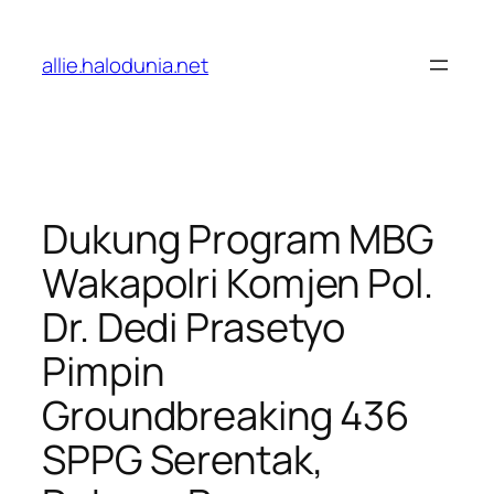
Lewati
ke
allie.halodunia.net
konten
Dukung Program MBG
Wakapolri Komjen Pol.
Dr. Dedi Prasetyo
Pimpin
Groundbreaking 436
SPPG Serentak,