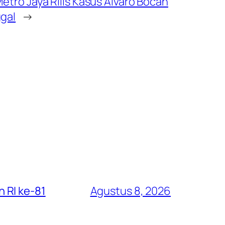
etro Jaya Rilis Kasus Alvaro Bocah
gal
→
 RI ke-81
Agustus 8, 2026