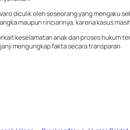
varo diculik oleh seseorang yang mengaku seb
ngka maupun rinciannya, karena kasus masi
terkait keselamatan anak dan proses hukum t
rjanji mengungkap fakta secara transparan