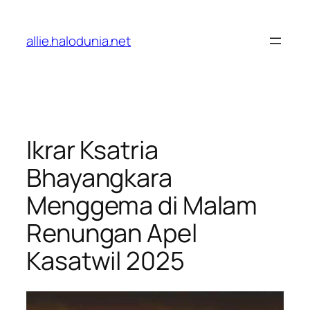
Lewati
ke
allie.halodunia.net
konten
Ikrar Ksatria
Bhayangkara
Menggema di Malam
Renungan Apel
Kasatwil 2025