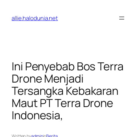
Lewati
ke
allie.halodunia.net
konten
Ini Penyebab Bos Terra
Drone Menjadi
Tersangka Kebakaran
Maut PT Terra Drone
Indonesia,
Written by
admin
in
Berita