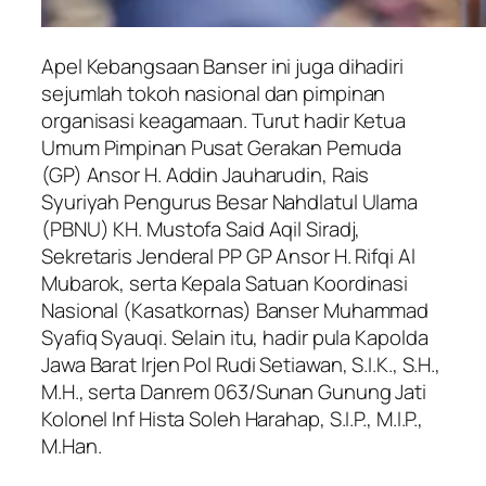
Apel Kebangsaan Banser ini juga dihadiri
sejumlah tokoh nasional dan pimpinan
organisasi keagamaan. Turut hadir Ketua
Umum Pimpinan Pusat Gerakan Pemuda
(GP) Ansor H. Addin Jauharudin, Rais
Syuriyah Pengurus Besar Nahdlatul Ulama
(PBNU) KH. Mustofa Said Aqil Siradj,
Sekretaris Jenderal PP GP Ansor H. Rifqi Al
Mubarok, serta Kepala Satuan Koordinasi
Nasional (Kasatkornas) Banser Muhammad
Syafiq Syauqi. Selain itu, hadir pula Kapolda
Jawa Barat Irjen Pol Rudi Setiawan, S.I.K., S.H.,
M.H., serta Danrem 063/Sunan Gunung Jati
Kolonel Inf Hista Soleh Harahap, S.I.P., M.I.P.,
M.Han.