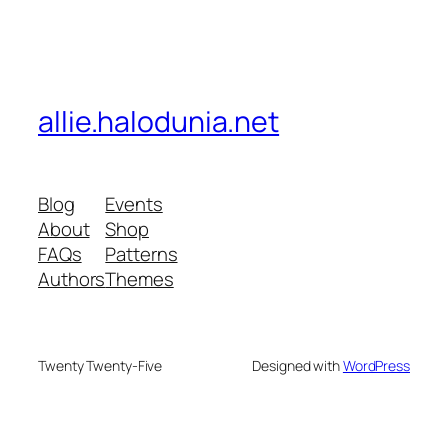
allie.halodunia.net
Blog
Events
About
Shop
FAQs
Patterns
Authors
Themes
Twenty Twenty-Five
Designed with
WordPress