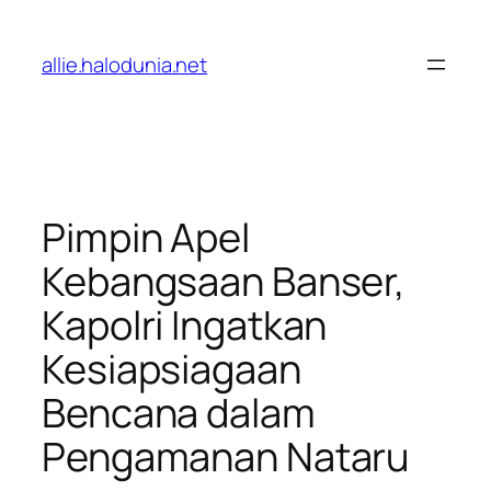
Lewati
ke
allie.halodunia.net
konten
Pimpin Apel
Kebangsaan Banser,
Kapolri Ingatkan
Kesiapsiagaan
Bencana dalam
Pengamanan Nataru