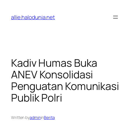
Lewati
ke
allie.halodunia.net
konten
Kadiv Humas Buka
ANEV Konsolidasi
Penguatan Komunikasi
Publik Polri
Written by
admin
in
Berita