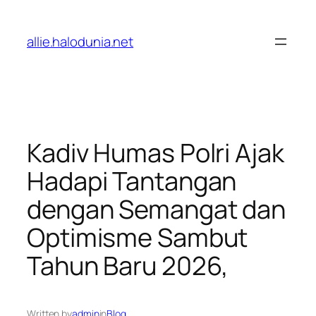
Lewati
ke
allie.halodunia.net
konten
Kadiv Humas Polri Ajak
Hadapi Tantangan
dengan Semangat dan
Optimisme Sambut
Tahun Baru 2026,
Written by
admin
in
Blog