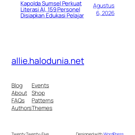
Kapolda Sumsel Perkuat
Agustus
Literasi AI, 159 Personel
6, 2026
Disiapkan Edukasi Pelajar
allie.halodunia.net
Blog
Events
About
Shop
FAQs
Patterns
Authors
Themes
Twenty Twenty-Five
Designed with
WordPress