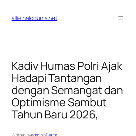
Lewati
ke
allie.halodunia.net
konten
Kadiv Humas Polri Ajak
Hadapi Tantangan
dengan Semangat dan
Optimisme Sambut
Tahun Baru 2026,
Written by
admin
in
Berita