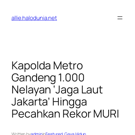
Lewati
ke
allie.halodunia.net
konten
Kapolda Metro
Gandeng 1.000
Nelayan ‘Jaga Laut
Jakarta’ Hingga
Pecahkan Rekor MURI
Written by
admin
in
Featured
, 
Gaya Hidup