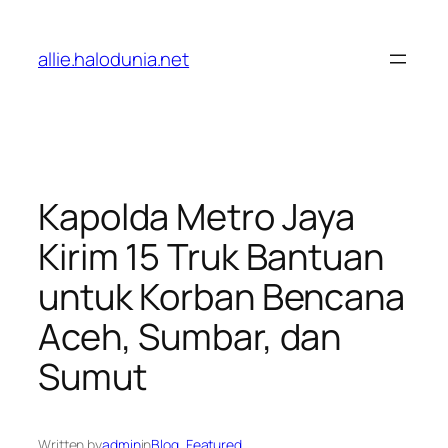
Lewati
ke
allie.halodunia.net
konten
Kapolda Metro Jaya
Kirim 15 Truk Bantuan
untuk Korban Bencana
Aceh, Sumbar, dan
Sumut
Written by
admin
in
Blog
, 
Featured