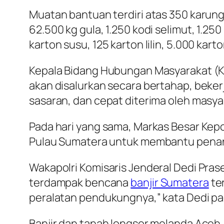
Muatan bantuan terdiri atas 350 karung
62.500 kg gula, 1.250 kodi selimut, 1.250
karton susu, 125 karton lilin, 5.000 kart
Kepala Bidang Hubungan Masyarakat (K
akan disalurkan secara bertahap, beker
sasaran, dan cepat diterima oleh masyar
Pada hari yang sama, Markas Besar Kepo
Pulau Sumatera untuk membantu penan
Wakapolri Komisaris Jenderal Dedi Pra
terdampak bencana
banjir Sumatera
ter
peralatan pendukungnya,” kata Dedi pa
Banjir dan tanah longsor melanda Aceh