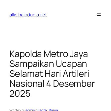
Lewati
ke
allie.halodunia.net
konten
Kapolda Metro Jaya
Sampaikan Ucapan
Selamat Hari Artileri
Nasional 4 Desember
2025
Written by
admin
in
Berita Utama