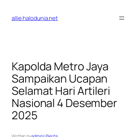
Lewati
ke
allie.halodunia.net
konten
Kapolda Metro Jaya
Sampaikan Ucapan
Selamat Hari Artileri
Nasional 4 Desember
2025
Written by
admin
in
Berita