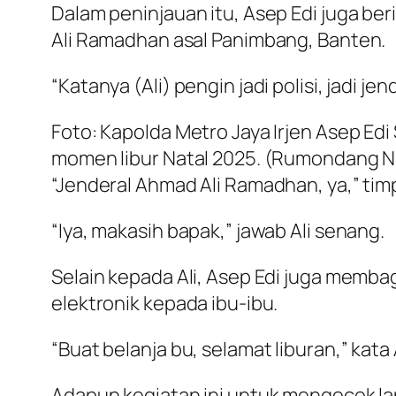
Dalam peninjauan itu, Asep Edi juga b
Ali Ramadhan asal Panimbang, Banten.
“Katanya (Ali) pengin jadi polisi, jadi je
Foto: Kapolda Metro Jaya Irjen Asep 
momen libur Natal 2025. (Rumondang 
“Jenderal Ahmad Ali Ramadhan, ya,” tim
“Iya, makasih bapak,” jawab Ali senang.
Selain kepada Ali, Asep Edi juga memba
elektronik kepada ibu-ibu.
“Buat belanja bu, selamat liburan,” kat
Adapun kegiatan ini untuk mengecek la