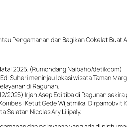
antau Pengamanan dan Bagikan Cokelat Buat 
Natal 2025. (Rumondang Naibaho/detikcom)
p Edi Suheri meninjau lokasi wisata Taman Ma
elayanan di Ragunan.
2/2025) Irjen Asep Edi tiba di Ragunan sekira 
Kombes I Ketut Gede Wijatmika, Dirpamobvit K
 Selatan Nicolas Ary Lilipaly.
ngamanan dan pelayanan yang ada di pintu m