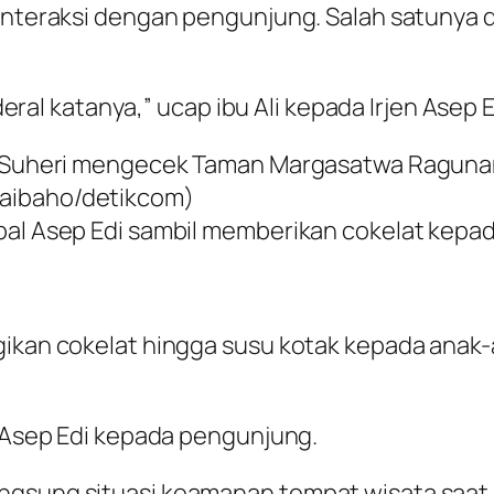
erinteraksi dengan pengunjung. Salah satun
nderal katanya,” ucap ibu Ali kepada Irjen Asep E
Edi Suheri mengecek Taman Margasatwa Ragu
Naibaho/detikcom)
pal Asep Edi sambil memberikan cokelat kepada
gikan cokelat hingga susu kotak kepada anak
a Asep Edi kepada pengunjung.
ngsung situasi keamanan tempat wisata saat 