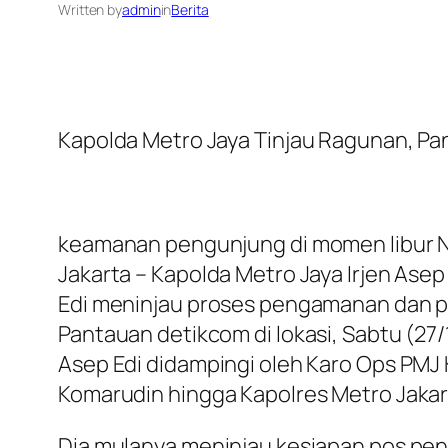
Written by
admin
in
Berita
Kapolda Metro Jaya Tinjau Ragunan, P
keamanan pengunjung di momen libur 
Jakarta – Kapolda Metro Jaya Irjen Ase
Edi meninjau proses pengamanan dan p
Pantauan detikcom di lokasi, Sabtu (27/1
Asep Edi didampingi oleh Karo Ops PMJ 
Komarudin hingga Kapolres Metro Jakarta
Dia mulanya meninjau kesiapan pos pe