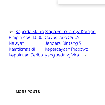
←
Kapolda Metro
Siapa Sebenarnya Komjen
Pimpin Apel 1.000
Suyudi Ario Seto?
Nelayan
Jenderal Bintang 3
Kamtibmas di
Kepercayaan Prabowo
Kepulauan Seribu
yang sedang Viral
→
MORE POSTS