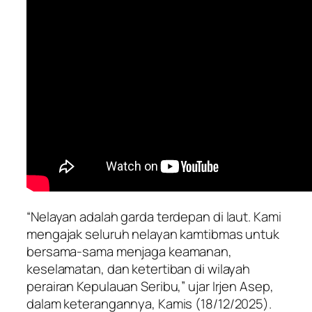
“Nelayan adalah garda terdepan di laut. Kami
mengajak seluruh nelayan kamtibmas untuk
bersama-sama menjaga keamanan,
keselamatan, dan ketertiban di wilayah
perairan Kepulauan Seribu,” ujar Irjen Asep,
dalam keterangannya, Kamis (18/12/2025).