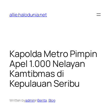
Lewati
ke
allie.halodunia.net
konten
Kapolda Metro Pimpin
Apel 1.000 Nelayan
Kamtibmas di
Kepulauan Seribu
Written by
admin
in
Berita
, 
Blog