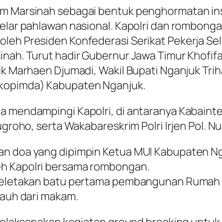
am Marsinah sebagai bentuk penghormatan inst
lar pahlawan nasional. Kapolri dan rombongan t
leh Presiden Konfederasi Serikat Pekerja Sel
inah. Turut hadir Gubernur Jawa Timur Khofif
uk Marhaen Djumadi, Wakil Bupati Nganjuk Tri
rkopimda) Kabupaten Nganjuk.
a mendampingi Kapolri, di antaranya Kabainte
ugroho, serta Wakabareskrim Polri Irjen Pol. N
n doa yang dipimpin Ketua MUI Kabupaten Nga
eh Kapolri bersama rombongan.
i peletakan batu pertama pembangunan Ruma
jauh dari makam.