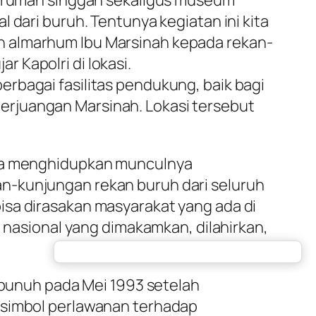
uk rumah singgah sekaligus museum
 dari buruh. Tentunya kegiatan ini kita
h almarhum Ibu Marsinah kepada rekan-
 Kapolri di lokasi.
rbagai fasilitas pendukung, baik bagi
erjuangan Marsinah. Lokasi tersebut
bisa menghidupkan munculnya
n-kunjungan rekan buruh dari seluruh
isa dirasakan masyarakat yang ada di
h nasional yang dimakamkan, dilahirkan,
dibunuh pada Mei 1993 setelah
i simbol perlawanan terhadap