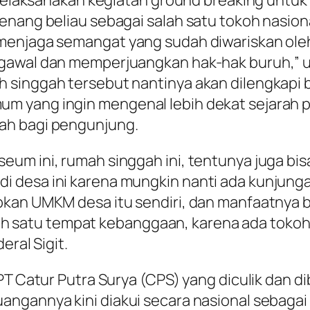
ta melaksanakan kegiatan ground breaking unt
nang beliau sebagai salah satu tokoh nasional
 menjaga semangat yang sudah diwariskan ole
awal dan memperjuangkan hak-hak buruh,” ujar
singgah tersebut nantinya akan dilengkapi be
 yang ingin mengenal lebih dekat sejarah p
ah bagi pengunjung.
eum ini, rumah singgah ini, tentunya juga 
 desa ini karena mungkin nanti ada kunjunga
pkan UMKM desa itu sendiri, dan manfaatnya b
salah satu tempat kebanggaan, karena ada toko
eral Sigit.
 PT Catur Putra Surya (CPS) yang diculik dan 
angannya kini diakui secara nasional sebaga