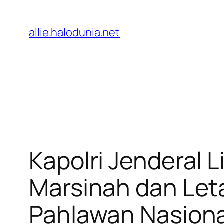
Lewati
ke
allie.halodunia.net
konten
Kapolri Jenderal 
Marsinah dan Le
Pahlawan Nasiona