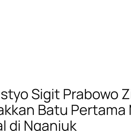
Listyo Sigit Prabowo
takkan Batu Pertam
l di Nganjuk