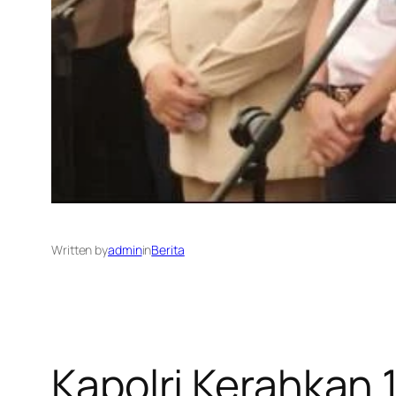
Written by
admin
in
Berita
Kapolri Kerahkan