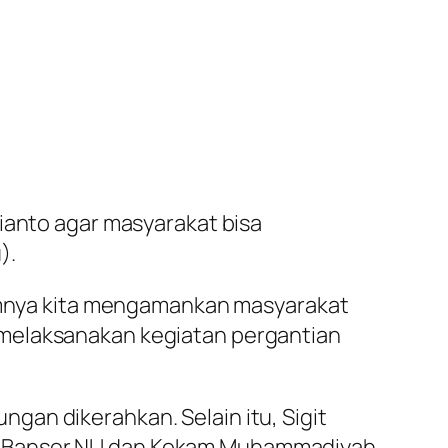
anto agar masyarakat bisa
).
alamnya kita mengamankan masyarakat
 melaksanakan kegiatan pergantian
ngan dikerahkan. Selain itu, Sigit
i Banser NU dan Kokam Muhammadiyah.