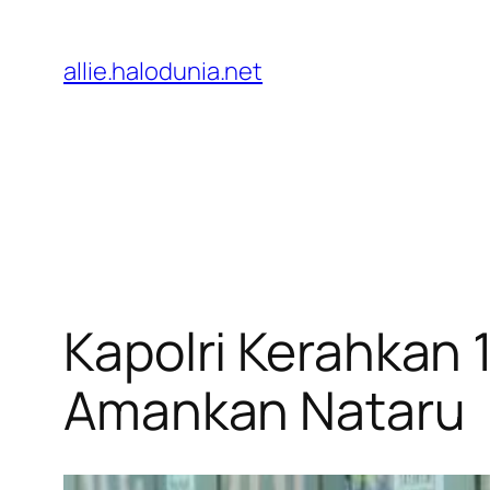
Lewati
ke
allie.halodunia.net
konten
Kapolri Kerahkan
Amankan Nataru