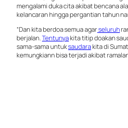
mengalami duka cita akibat bencana al
kelancaran hingga pergantian tahun nan
“Dan kita berdoa semua agar
seluruh
ra
berjalan.
Tentunya
kita titip doakan sa
sama-sama untuk
saudara
kita di Sumat
kemungkiann bisa terjadi akibat ramalan