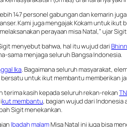
 lebih 147 personel gabungan dan kemarin ju
Banser. Kami juga mengajak Kokam untuk iku
elaksanakan perayaan misa Natal,” ujar Sigit
igit menyebut bahwa, hal itu wujud dari
Bhinn
ma-sama menjaga seluruh Bangsa Indonesia.
ggal Ika
. Bagaimana seluruh masyarakat, el
rsatu untuk ikut membantu memberikan jami
 terima kasih kepada seluruh rekan-rekan
TN
i
kut membantu
, bagian wujud dari Indonesia
bah Sigit menekankan.
kaian
Ibadah malam
Misa Natal ini juga bisa m