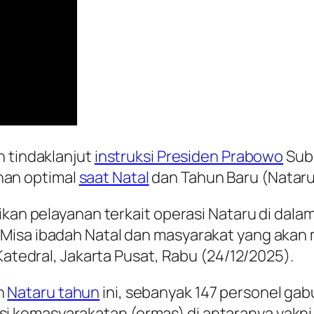
n tindaklanjut
instruksi Presiden Prabowo
Subi
an optimal
saat Natal
dan Tahun Baru (Nataru
rikan pelayanan terkait operasi Nataru di d
Misa ibadah Natal dan masyarakat yang akan
Katedral, Jakarta Pusat, Rabu (24/12/2025).
n
Nataru tahun
ini, sebanyak 147 personel gabu
i kemasyarakatan (ormas) di antaranya yakn