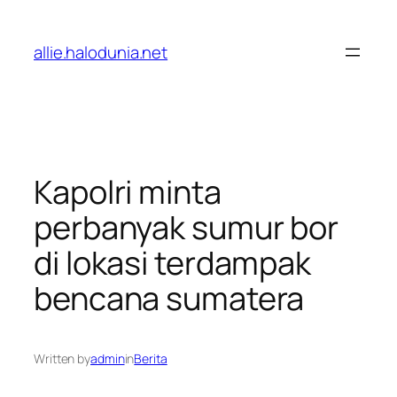
Lewati
ke
allie.halodunia.net
konten
Kapolri minta
perbanyak sumur bor
di lokasi terdampak
bencana sumatera
Written by
admin
in
Berita