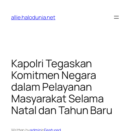
Lewati
ke
allie.halodunia.net
konten
Kapolri Tegaskan
Komitmen Negara
dalam Pelayanan
Masyarakat Selama
Natal dan Tahun Baru
Written by
admin
in
Featured