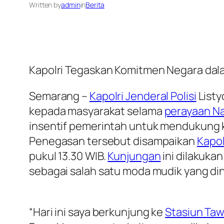
Written by
admin
in
Berita
Kapolri Tegaskan Komitmen Negara dal
Semarang –
Kapolri Jenderal Polisi
Listy
kepada masyarakat selama
perayaan Na
insentif pemerintah untuk mendukung k
Penegasan tersebut disampaikan
Kapol
pukul 13.30 WIB.
Kunjungan
ini dilakuka
sebagai salah satu moda mudik yang di
“Hari ini saya berkunjung ke
Stasiun Ta