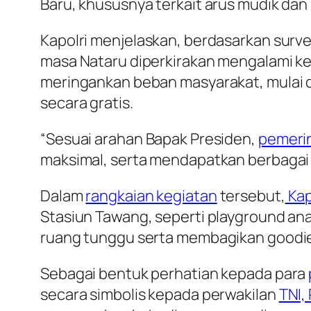
Baru, khususnya terkait arus mudik dan 
Kapolri menjelaskan, berdasarkan surve
masa Nataru diperkirakan mengalami ke
meringankan beban masyarakat, mulai da
secara gratis.
“Sesuai arahan Bapak Presiden,
pemeri
maksimal, serta mendapatkan berbagai k
Dalam
rangkaian kegiatan
tersebut,
Kap
Stasiun Tawang, seperti playground anak
ruang tunggu serta membagikan goodi
Sebagai bentuk perhatian kepada para
secara simbolis kepada perwakilan
TNI,