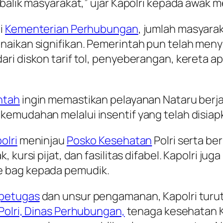
balik masyarakat,” ujar Kapolri kepada awak m
i
Kementerian Perhubungan
, jumlah masyara
naikan signifikan. Pemerintah pun telah meny
ri diskon tarif tol, penyeberangan, kereta ap
ntah
ingin memastikan pelayanan Nataru berja
emudahan melalui insentif yang telah disiap
olri
meninjau
Posko Kesehatan
Polri serta ber
, kursi pijat, dan fasilitas difabel. Kapolri 
e bag kepada pemudik.
petugas
dan unsur pengamanan, Kapolri turu
 Polri, Dinas Perhubungan,
tenaga kesehatan K