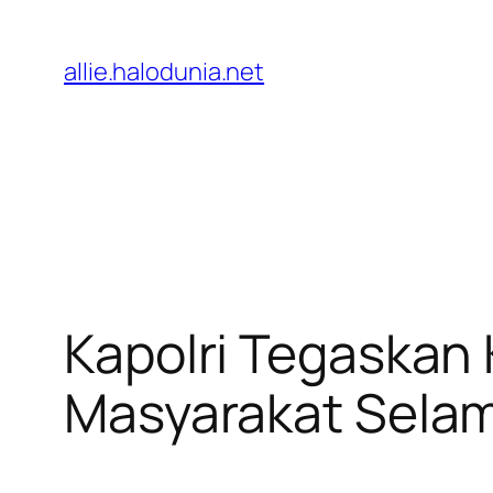
Lewati
ke
allie.halodunia.net
konten
Kapolri Tegaskan
Masyarakat Selam