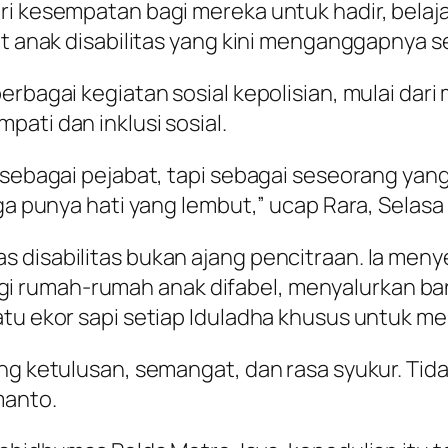
i kesempatan bagi mereka untuk hadir, belaja
at anak disabilitas yang kini menganggapnya s
berbagai kegiatan sosial kepolisian, mulai da
ati dan inklusi sosial.
g sebagai pejabat, tapi sebagai seseorang y
ga punya hati yang lembut,” ucap Rara, Selasa (
s disabilitas bukan ajang pencitraan. Ia men
 rumah-rumah anak difabel, menyalurkan bant
atu ekor sapi setiap Iduladha khusus untuk me
ang ketulusan, semangat, dan rasa syukur. Tid
manto.