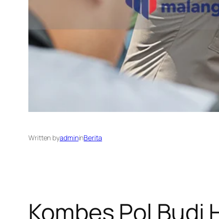
Written by
admin
in
Berita
Kombes Pol Budi H