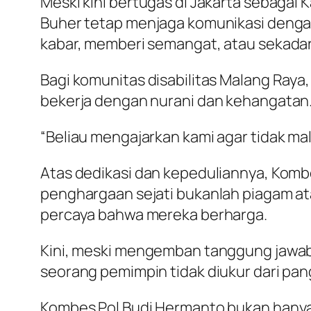
Meski kini bertugas di Jakarta sebagai
Buher tetap menjaga komunikasi denga
kabar, memberi semangat, atau sekadar
Bagi komunitas disabilitas Malang Ray
bekerja dengan nurani dan kehangatan
“Beliau mengajarkan kami agar tidak malu
Atas dedikasi dan kepeduliannya, Kom
penghargaan sejati bukanlah piagam ata
percaya bahwa mereka berharga.
Kini, meski mengemban tanggung jawab
seorang pemimpin tidak diukur dari pan
Kombes Pol Budi Hermanto bukan hanya p