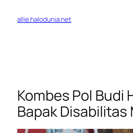
Lewati
ke
allie.halodunia.net
konten
Kombes Pol Budi H
Bapak Disabilitas