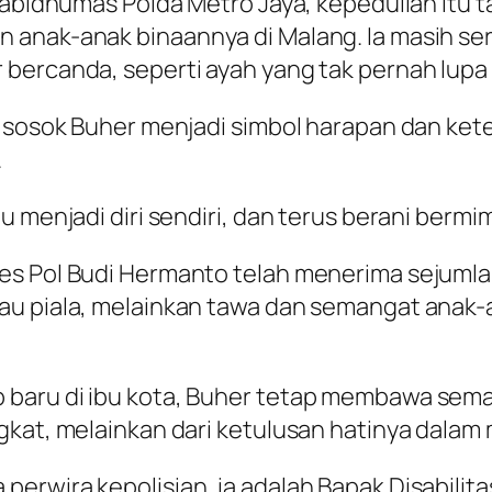
 Kabidhumas Polda Metro Jaya, kepedulian itu 
n anak-anak binaannya di Malang. Ia masih 
 bercanda, seperti ayah yang tak pernah lup
a, sosok Buher menjadi simbol harapan dan ke
.
 menjadi diri sendiri, dan terus berani bermim
bes Pol Budi Hermanto telah menerima sejuml
u piala, melainkan tawa dan semangat anak-an
 baru di ibu kota, Buher tetap membawa se
gkat, melainkan dari ketulusan hatinya dala
erwira kepolisian, ia adalah Bapak Disabilita