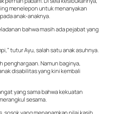
tak pernah padam. Di sela kesibukannya,
sering menelepon untuk menanyakan
a pada anak-anaknya.
teladanan bahwa masih ada pejabat yang
pi,” tutur Ayu, salah satu anak asuhnya.
ah penghargaan. Namun baginya,
ak disabilitas yang kini kembali
mangat yang sama bahwa kekuatan
m merangkul sesama.
s, sosok yang menanamkan nilai kasih,