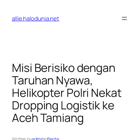
Lewati
ke
allie.halodunia.net
konten
Misi Berisiko dengan
Taruhan Nyawa,
Helikopter Polri Nekat
Dropping Logistik ke
Aceh Tamiang
Written by
admin
in
Berita