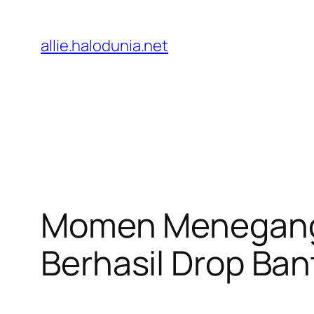
Lewati
ke
allie.halodunia.net
konten
Momen Menegangk
Berhasil Drop Ba