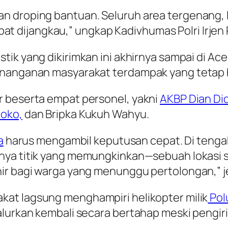
n droping bantuan. Seluruh area tergenang,
 dapat dijangkau,” ungkap Kadivhumas Polri Irje
istik yang dikirimkan ini akhirnya sampai di
penanganan masyarakat terdampak yang tetap
r beserta empat personel, yakni
AKBP Dian Did
ioko,
dan Bripka Kukuh Wahyu.
a
harus mengambil keputusan cepat. Di tenga
tunya titik yang memungkinkan—sebuah lokasi
ir bagi warga yang menunggu pertolongan,” je
akat lagsung menghampiri helikopter milik
Pol
salurkan kembali secara bertahap meski peng