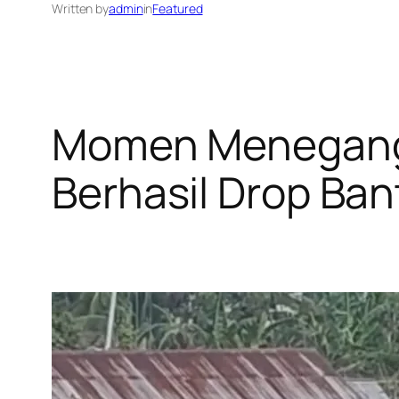
Written by
admin
in
Featured
Momen Menegangk
Berhasil Drop Ba