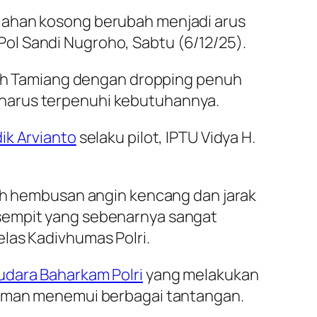
 lahan kosong berubah menjadi arus
n Pol Sandi Nugroho, Sabtu (6/12/25).
 Aceh Tamiang dengan dropping penuh
 harus terpenuhi kebutuhannya.
ik Arvianto
selaku pilot, IPTU Vidya H.
h hembusan angin kencang dan jarak
 sempit yang sebenarnya sangat
las Kadivhumas Polri.
udara Baharkam Polri
yang melakukan
iriman menemui berbagai tantangan.