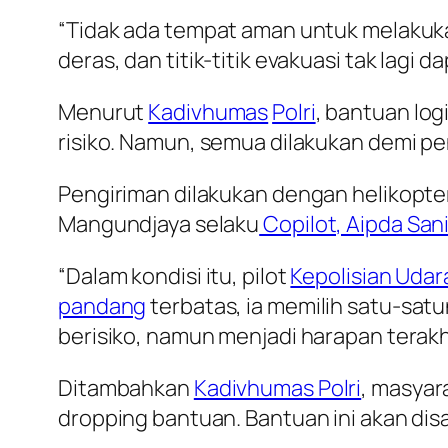
“Tidak ada tempat aman untuk melakuka
deras, dan titik-titik evakuasi tak lagi
Menurut
Kadivhumas
Polri
, bantuan log
risiko. Namun, semua dilakukan demi 
Pengiriman dilakukan dengan helikopte
Mangundjaya selaku
Copilot, Aipda San
“Dalam kondisi itu, pilot
Kepolisian Udar
pandang
terbatas, ia memilih satu-sa
berisiko, namun menjadi harapan terakh
Ditambahkan
Kadivhumas Polri
, masyar
dropping bantuan. Bantuan ini akan di