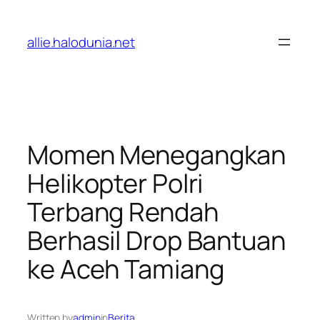
Lewati
ke
allie.halodunia.net
konten
Momen Menegangkan
Helikopter Polri
Terbang Rendah
Berhasil Drop Bantuan
ke Aceh Tamiang
Written by
admin
in
Berita