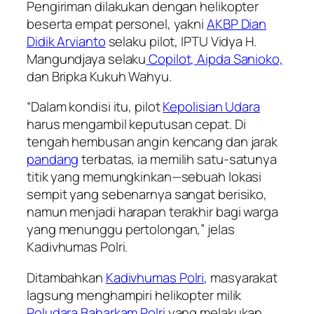
Pengiriman dilakukan dengan helikopter
beserta empat personel, yakni
AKBP Dian
Didik Arvianto
selaku pilot, IPTU Vidya H.
Mangundjaya selaku
Copilot, Aipda Sanioko,
dan Bripka Kukuh Wahyu.
“Dalam kondisi itu, pilot
Kepolisian Udara
harus mengambil keputusan cepat. Di
tengah hembusan angin kencang dan jarak
pandang
terbatas, ia memilih satu-satunya
titik yang memungkinkan—sebuah lokasi
sempit yang sebenarnya sangat berisiko,
namun menjadi harapan terakhir bagi warga
yang menunggu pertolongan,” jelas
Kadivhumas Polri.
Ditambahkan
Kadivhumas Polri
, masyarakat
lagsung menghampiri helikopter milik
Poludara Baharkam Polri
yang melakukan