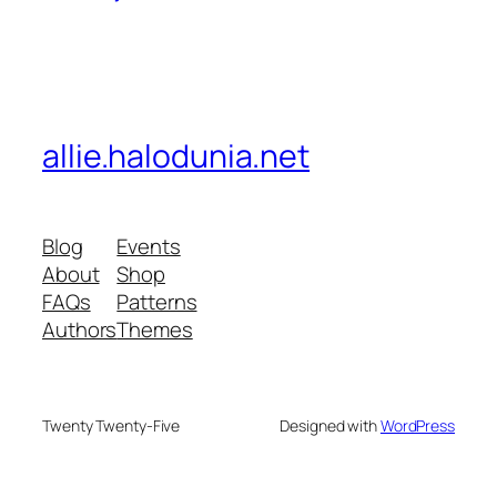
allie.halodunia.net
Blog
Events
About
Shop
FAQs
Patterns
Authors
Themes
Twenty Twenty-Five
Designed with
WordPress