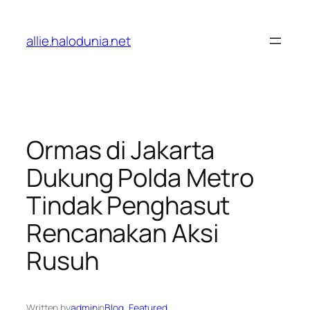
Lewati
ke
allie.halodunia.net
konten
Ormas di Jakarta
Dukung Polda Metro
Tindak Penghasut
Rencanakan Aksi
Rusuh
Written by
admin
in
Blog
, 
Featured