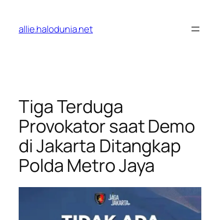
Lewati
ke
allie.halodunia.net
konten
Tiga Terduga
Provokator saat Demo
di Jakarta Ditangkap
Polda Metro Jaya