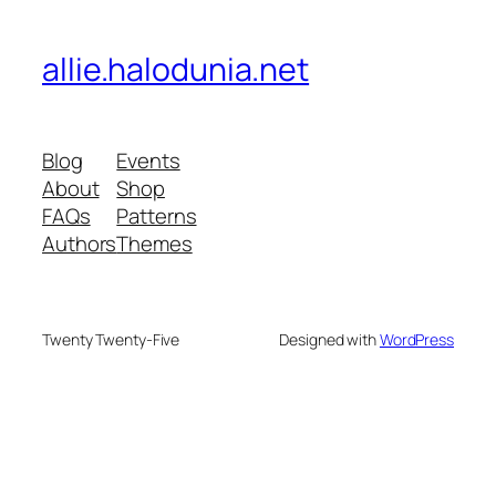
allie.halodunia.net
Blog
Events
About
Shop
FAQs
Patterns
Authors
Themes
Twenty Twenty-Five
Designed with
WordPress