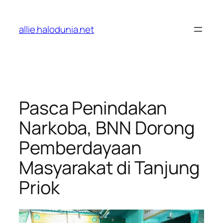
Lewati
ke
allie.halodunia.net
konten
Pasca Penindakan
Narkoba, BNN Dorong
Pemberdayaan
Masyarakat di Tanjung
Priok