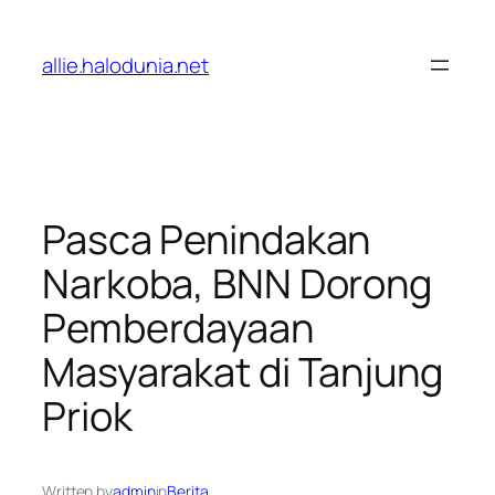
Lewati
ke
allie.halodunia.net
konten
Pasca Penindakan
Narkoba, BNN Dorong
Pemberdayaan
Masyarakat di Tanjung
Priok
Written by
admin
in
Berita