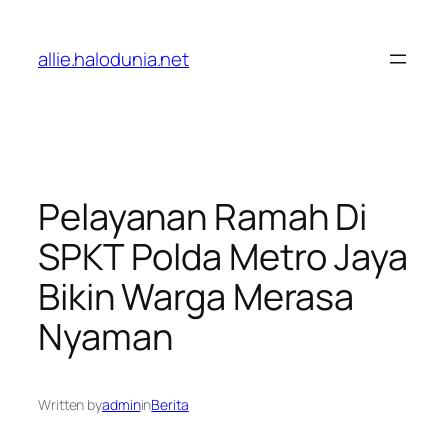
Lewati
ke
allie.halodunia.net
konten
Pelayanan Ramah Di
SPKT Polda Metro Jaya
Bikin Warga Merasa
Nyaman
Written by
admin
in
Berita