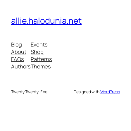
allie.halodunia.net
Blog
Events
About
Shop
FAQs
Patterns
Authors
Themes
Twenty Twenty-Five
Designed with
WordPress