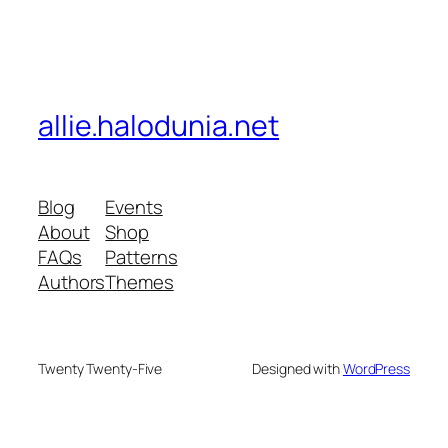
allie.halodunia.net
Blog
Events
About
Shop
FAQs
Patterns
Authors
Themes
Twenty Twenty-Five
Designed with
WordPress