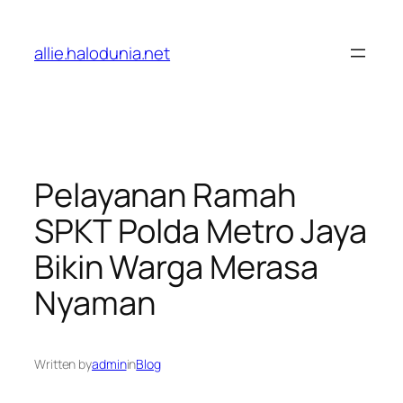
Lewati
ke
allie.halodunia.net
konten
Pelayanan Ramah
SPKT Polda Metro Jaya
Bikin Warga Merasa
Nyaman
Written by
admin
in
Blog