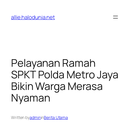
Lewati
ke
allie.halodunia.net
konten
Pelayanan Ramah
SPKT Polda Metro Jaya
Bikin Warga Merasa
Nyaman
Written by
admin
in
Berita Utama