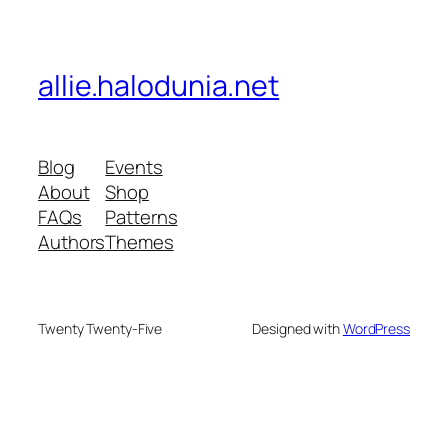
allie.halodunia.net
Blog
Events
About
Shop
FAQs
Patterns
Authors
Themes
Twenty Twenty-Five
Designed with
WordPress