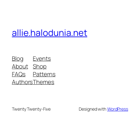
allie.halodunia.net
Blog
Events
About
Shop
FAQs
Patterns
Authors
Themes
Twenty Twenty-Five
Designed with
WordPress