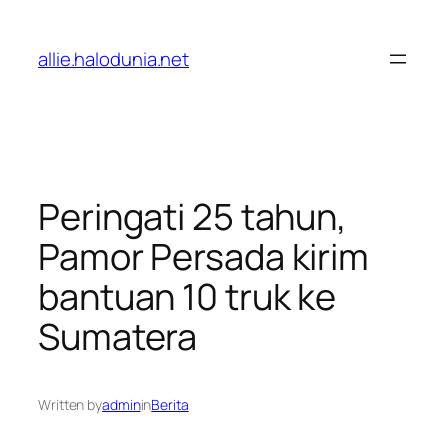
Lewati
ke
allie.halodunia.net
konten
Peringati 25 tahun,
Pamor Persada kirim
bantuan 10 truk ke
Sumatera
Written by
admin
in
Berita