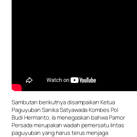
Sambutan berikutnya disampaikan Ketua
Paguyuban Sanika Satyawada Kombes Pol
Budi Hermanto. Ia menegaskan bahwa Pamor
Persada merupakan wadah pemersatu lintas
paguyuban yang harus terus menjaga