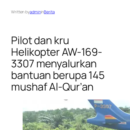
Written by
admin
in
Berita
Pilot dan kru
Helikopter AW-169-
3307 menyalurkan
bantuan berupa 145
mushaf Al-Qur’an