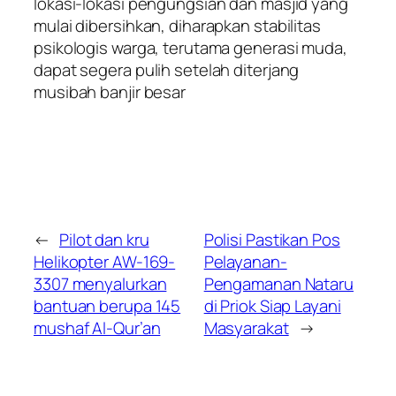
lokasi-lokasi pengungsian dan masjid yang
mulai dibersihkan, diharapkan stabilitas
psikologis warga, terutama generasi muda,
dapat segera pulih setelah diterjang
musibah banjir besar
←
Pilot dan kru
Polisi Pastikan Pos
Helikopter AW-169-
Pelayanan-
3307 menyalurkan
Pengamanan Nataru
bantuan berupa 145
di Priok Siap Layani
mushaf Al-Qur’an
Masyarakat
→