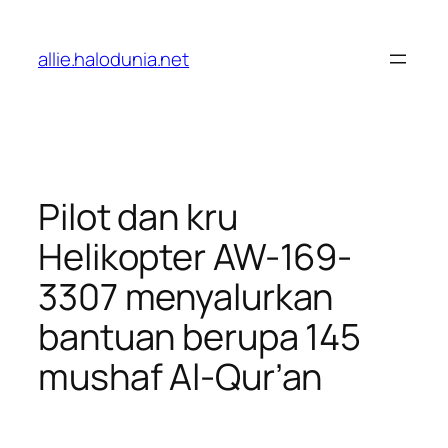
Lewati
ke
allie.halodunia.net
konten
Pilot dan kru
Helikopter AW-169-
3307 menyalurkan
bantuan berupa 145
mushaf Al-Qur’an