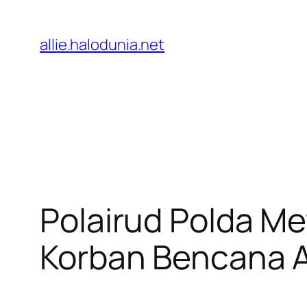
Lewati
ke
allie.halodunia.net
konten
Polairud Polda M
Korban Bencana 