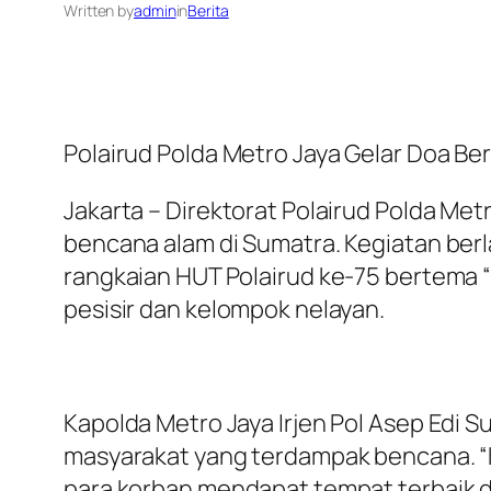
Written by
admin
in
Berita
Polairud Polda Metro Jaya Gelar Doa 
Jakarta – Direktorat Polairud Polda Me
bencana alam di Sumatra. Kegiatan berl
rangkaian HUT Polairud ke-75 bertema “P
pesisir dan kelompok nelayan.
Kapolda Metro Jaya Irjen Pol Asep Edi 
masyarakat yang terdampak bencana. “
para korban mendapat tempat terbaik di 