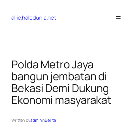
Lewati
ke
allie.halodunia.net
konten
Polda Metro Jaya
bangun jembatan di
Bekasi Demi Dukung
Ekonomi masyarakat
Written by
admin
in
Berita