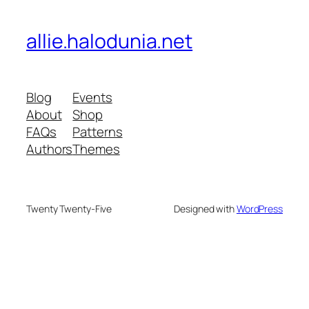
allie.halodunia.net
Blog
Events
About
Shop
FAQs
Patterns
Authors
Themes
Twenty Twenty-Five
Designed with
WordPress