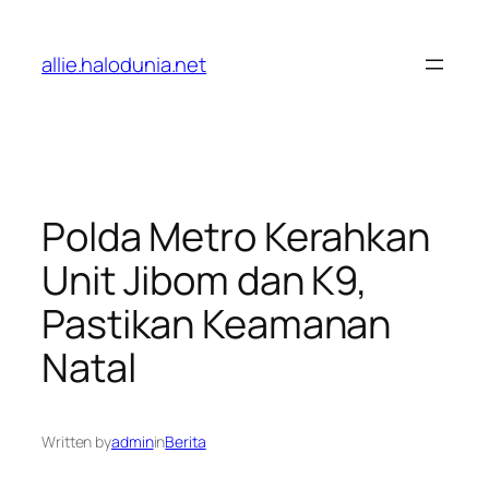
Lewati
ke
allie.halodunia.net
konten
Polda Metro Kerahkan
Unit Jibom dan K9,
Pastikan Keamanan
Natal
Written by
admin
in
Berita