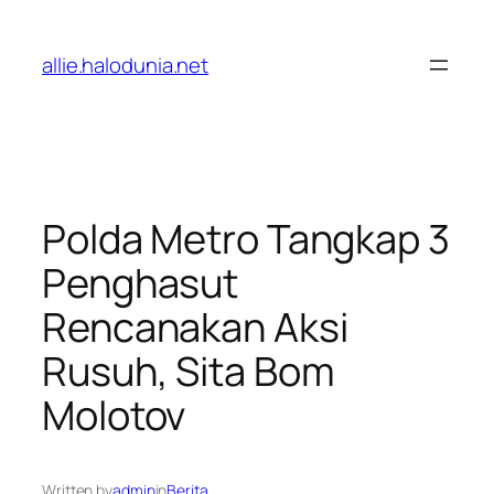
Lewati
ke
allie.halodunia.net
konten
Polda Metro Tangkap 3
Penghasut
Rencanakan Aksi
Rusuh, Sita Bom
Molotov
Written by
admin
in
Berita