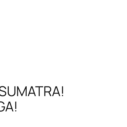
 SUMATRA!
GA!