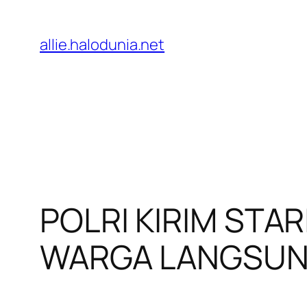
Lewati
ke
allie.halodunia.net
konten
POLRI KIRIM STA
WARGA LANGSUN