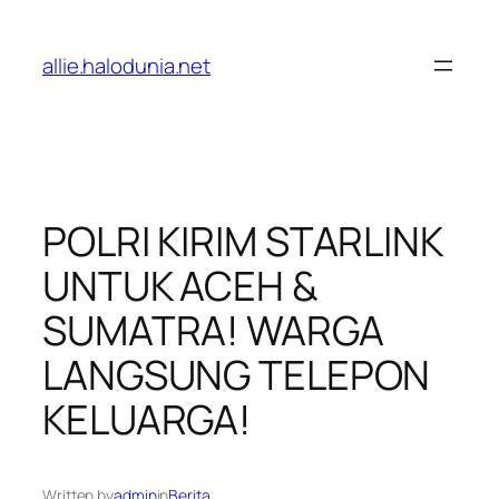
Lewati
ke
allie.halodunia.net
konten
POLRI KIRIM STARLINK
UNTUK ACEH &
SUMATRA! WARGA
LANGSUNG TELEPON
KELUARGA!
Written by
admin
in
Berita