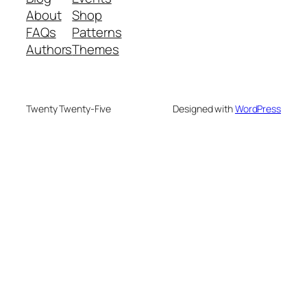
About
Shop
FAQs
Patterns
Authors
Themes
Twenty Twenty-Five
Designed with
WordPress