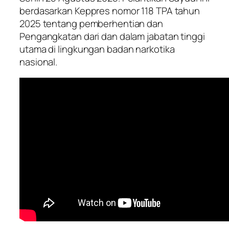
berdasarkan Keppres nomor 118 TPA tahun
2025 tentang pemberhentian dan
Pengangkatan dari dan dalam jabatan tinggi
utama di lingkungan badan narkotika
nasional.