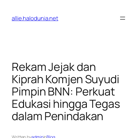
Lewati
ke
allie.halodunia.net
konten
Rekam Jejak dan
Kiprah Komjen Suyudi
Pimpin BNN: Perkuat
Edukasi hingga Tegas
dalam Penindakan
Written by
admin
in
Blog